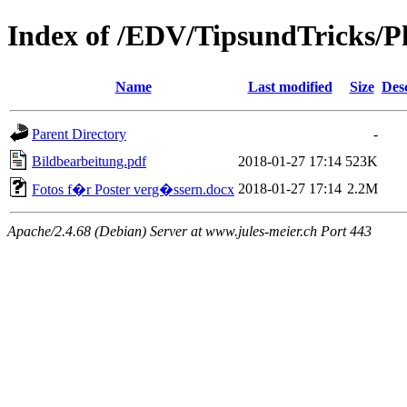
Index of /EDV/TipsundTricks/P
Name
Last modified
Size
Des
Parent Directory
-
Bildbearbeitung.pdf
2018-01-27 17:14
523K
2018-01-27 17:14
2.2M
Fotos f�r Poster verg�ssern.docx
Apache/2.4.68 (Debian) Server at www.jules-meier.ch Port 443