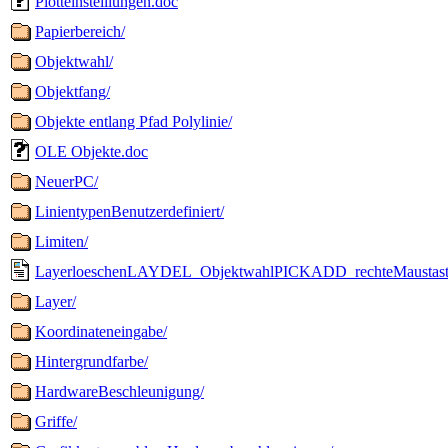
Plotteinsteillungen.doc
Papierbereich/
Objektwahl/
Objektfang/
Objekte entlang Pfad Polylinie/
OLE Objekte.doc
NeuerPC/
LinientypenBenutzerdefiniert/
Limiten/
LayerloeschenLAYDEL_ObjektwahlPICKADD_rechteMaustaste
Layer/
Koordinateneingabe/
Hintergrundfarbe/
HardwareBeschleunigung/
Griffe/