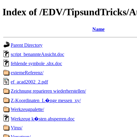
Index of /EDV/TipsundTricks/A
Name
Parent Directory
script_benannteAnsicht.doc
fehlende symbole .shx.doc
externeReferenz/
ef_acad2002_2.pdf
Zeichnung reparieren wiederherstellen/
Z-Koordinaten_L�nge messen_xy/
Werkzeugpalette/
Werkzeug k�sten absperren.doc
Virus/
Versetzen/