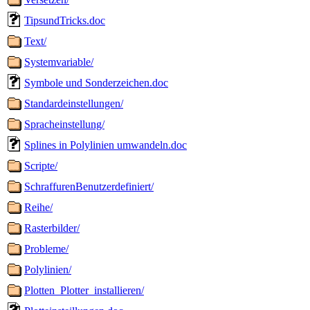
TipsundTricks.doc
Text/
Systemvariable/
Symbole und Sonderzeichen.doc
Standardeinstellungen/
Spracheinstellung/
Splines in Polylinien umwandeln.doc
Scripte/
SchraffurenBenutzerdefiniert/
Reihe/
Rasterbilder/
Probleme/
Polylinien/
Plotten_Plotter_installieren/