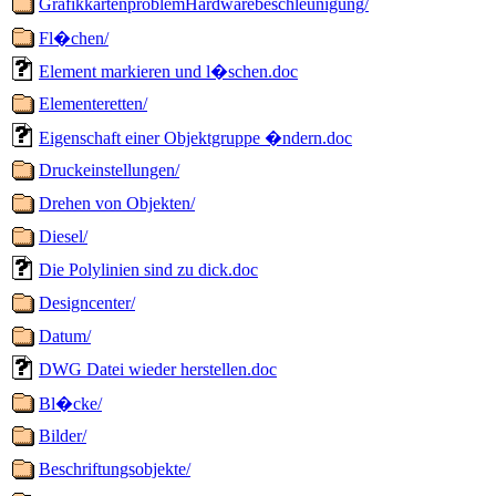
GrafikkartenproblemHardwarebeschleunigung/
Fl�chen/
Element markieren und l�schen.doc
Elementeretten/
Eigenschaft einer Objektgruppe �ndern.doc
Druckeinstellungen/
Drehen von Objekten/
Diesel/
Die Polylinien sind zu dick.doc
Designcenter/
Datum/
DWG Datei wieder herstellen.doc
Bl�cke/
Bilder/
Beschriftungsobjekte/